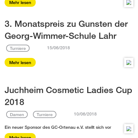
Mehr lesen
3. Monatspreis zu Gunsten der
Georg-Wimmer-Schule Lahr
15/06/2018
Turniere
Mehr lesen
Juchheim Cosmetic Ladies Cup
2018
10/06/2018
Damen
Turniere
Ein neuer Sponsor des GC-Ortenau e.V. stellt sich vor
Mehr lesen