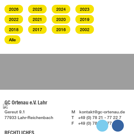
2026
2025
2024
2023
2022
2021
2020
2019
2018
2017
2016
2002
Alle
GC Ortenau e.V. Lahr
Gereut 9.1
M
kontakt@gc-ortenau.de
77933 Lahr-Reichenbach
T
+49 (0) 78 21 - 77 22 7
F
+49 (0) 78 21 - 77 28 7
RECHTLICHES