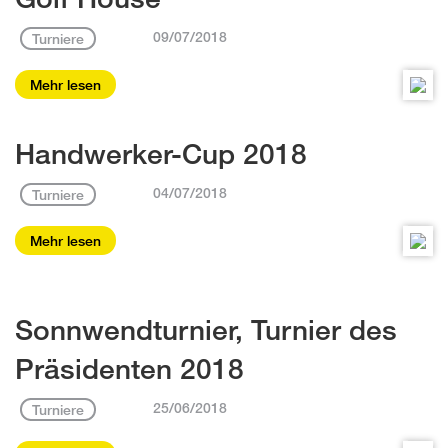
09/07/2018
Turniere
Mehr lesen
Handwerker-Cup 2018
04/07/2018
Turniere
Mehr lesen
Sonnwendturnier, Turnier des
Präsidenten 2018
25/06/2018
Turniere