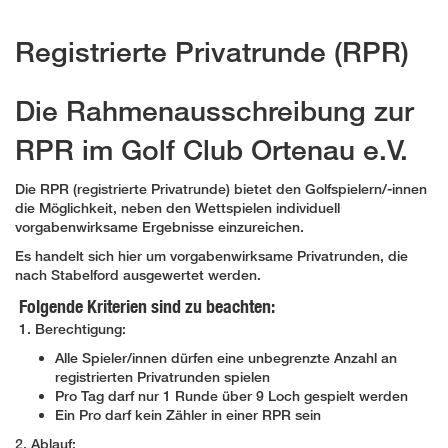
Registrierte Privatrunde (RPR)
Die Rahmenausschreibung zur
RPR im Golf Club Ortenau e.V.
Die RPR (registrierte Privatrunde) bietet den Golfspielern/-innen
die Möglichkeit, neben den Wettspielen individuell
vorgabenwirksame Ergebnisse einzureichen.
Es handelt sich hier um vorgabenwirksame Privatrunden, die
nach Stabelford ausgewertet werden.
Folgende Kriterien sind zu beachten:
1. Berechtigung:
Alle Spieler/innen dürfen eine unbegrenzte Anzahl an
registrierten Privatrunden spielen
Pro Tag darf nur 1 Runde über 9 Loch gespielt werden
Ein Pro darf kein Zähler in einer RPR sein
2. Ablauf: