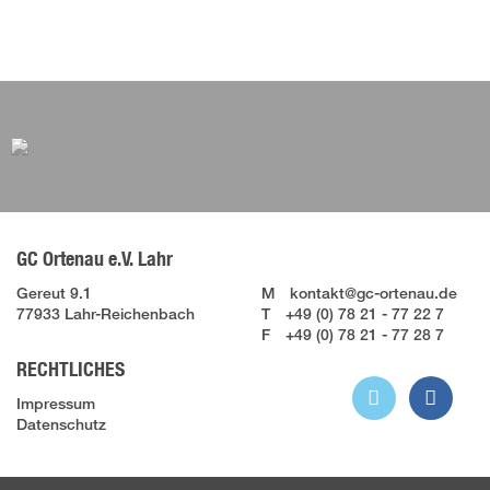
GC Ortenau e.V. Lahr
Gereut 9.1
M
kontakt@gc-ortenau.de
77933 Lahr-Reichenbach
T
+49 (0) 78 21 - 77 22 7
F
+49 (0) 78 21 - 77 28 7
RECHTLICHES
Impressum
Datenschutz