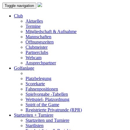
Toggle navigation
Club
Aktuelles
Termine
Mitgliedschaft & Aufnahme
Mannschaften
Öffnungszeiten
Clubmeister
Partnerclubs
Webcam
Ansprechpartner
Golfanlage
Platzbelegung
Scorekarte
Fahnenpositionen
Spielvorgabe -Tabellen
Wettspiel- Platzordnung
Spirit of the Game
Registrierte Privatrunde (RPR)
Startzeiten + Turniere
Startzeiten und Turniere
Startlisten