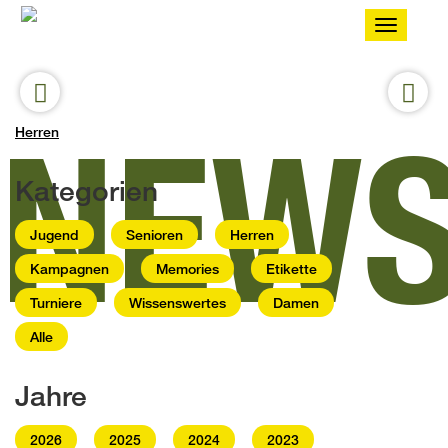
Toggle
navigatio
NEW
Herren
Kategorien
Jugend
Senioren
Herren
Kampagnen
Memories
Etikette
Turniere
Wissenswertes
Damen
Alle
Jahre
2026
2025
2024
2023