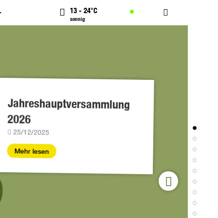
13 - 24°C
sonnig
Jahreshauptversammlung
Spiel
2026
Absch
S
25/12/2025
im G
08/10
Mehr lesen
Mehr