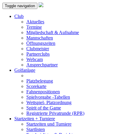
Toggle navigation
Club
Aktuelles
Termine
Mitgliedschaft & Aufnahme
Mannschaften
Öffnungszeiten
Clubmeister
Partnerclubs
Webcam
Ansprechpartner
Golfanlage
Platzbelegung
Scorekarte
Fahnenpositionen
Spielvorgabe -Tabellen
Wettspiel- Platzordnung
Spirit of the Game
Registrierte Privatrunde (RPR)
Startzeiten + Turniere
Startzeiten und Turniere
Startlisten