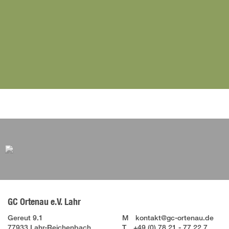
GC Ortenau e.V. Lahr
Gereut 9.1
M
kontakt@gc-ortenau.de
77933 Lahr-Reichenbach
T
+49 (0) 78 21 - 77 22 7