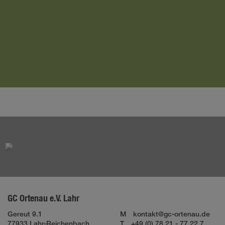
GC Ortenau e.V. Lahr
Gereut 9.1
M
kontakt@gc-ortenau.de
77933 Lahr-Reichenbach
T
+49 (0) 78 21 - 77 22 7