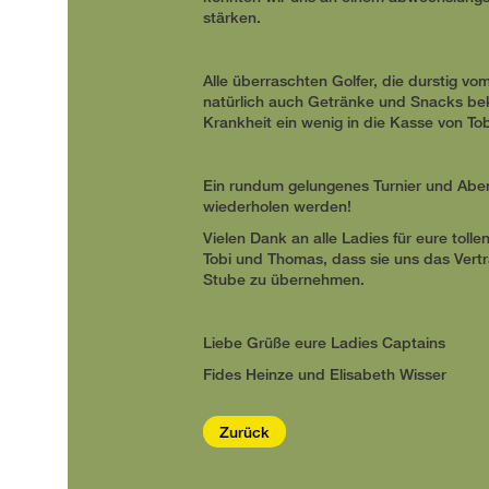
stärken.
Alle überraschten Golfer, die durstig v
natürlich auch Getränke und Snacks be
Krankheit ein wenig in die Kasse von T
Ein rundum gelungenes Turnier und Abend
wiederholen werden!
Vielen Dank an alle Ladies für eure toll
Tobi und Thomas, dass sie uns das Vert
Stube zu übernehmen.
Liebe Grüße eure Ladies Captains
Fides Heinze und Elisabeth Wisser
Zurück