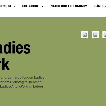
TURNIERE
GOLFSCHULE
NATUR UND LEBENSRAUM
GÄSTE
adies
rk
und den arbeitenden Ladies
ier am Dienstag teilnehmen,
 Ladies-After-Work im Leben