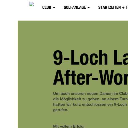
CLUB
GOLFANLAGE
STARTZEITEN + 
9-Loch L
After-Wo
Um auch unseren neuen Damen im Club 
die Möglichkeit zu geben, an einem Turn
hatten wir kurz entschlossen ein 9-Loch
gerufen.
Mit vollem Erfolg.