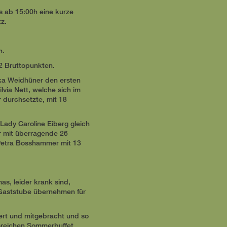
es ab 15:00h eine kurze
tz.
n.
12 Bruttopunkten.
ika Weidhüner den ersten
lvia Nett, welche sich im
durchsetzte, mit 18
Lady Caroline Eiberg gleich
r mit überragende 26
 Petra Bosshammer mit 13
s, leider krank sind,
 Gaststube übernehmen für
rt und mitgebracht und so
sreichen Sommerbuffet