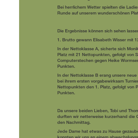
Bei herrlichem Wetter spielten die Ladi
Runde auf unserem wunderschönen Pla
Die Ergebnisse können sich sehen lasse
1. Brutto gewann Elisabeth Wisser mit 
In der Nettoklasse A, sicherte sich Mon
Platz mit 21 Nettopunkten, gefolgt von Si
Computerstechen gegen Heike Wormser 
Punkten.
In der Nettoklasse B erang unsere neue 
bei ihrem ersten vorgabewirksam Turnie
Nettopunkten den 1. Platz, gefolgt von
Punkten.
Da unsere beiden Lieben, Tobi und Thoma
durften wir netterweise kurzerhand die
den Nachmittag.
Jede Dame hat etwas zu Hause gezaube
konnten wir uns an einem abwechslung