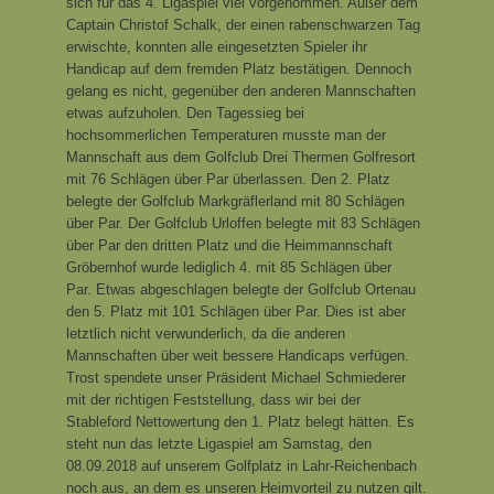
sich für das 4. Ligaspiel viel vorgenommen. Außer dem
Captain Christof Schalk, der einen rabenschwarzen Tag
erwischte, konnten alle eingesetzten Spieler ihr
Handicap auf dem fremden Platz bestätigen. Dennoch
gelang es nicht, gegenüber den anderen Mannschaften
etwas aufzuholen. Den Tagessieg bei
hochsommerlichen Temperaturen musste man der
Mannschaft aus dem Golfclub Drei Thermen Golfresort
mit 76 Schlägen über Par überlassen. Den 2. Platz
belegte der Golfclub Markgräflerland mit 80 Schlägen
über Par. Der Golfclub Urloffen belegte mit 83 Schlägen
über Par den dritten Platz und die Heimmannschaft
Gröbernhof wurde lediglich 4. mit 85 Schlägen über
Par.
Etwas abgeschlagen belegte der Golfclub Ortenau
den 5. Platz mit 101 Schlägen über Par. Dies ist aber
letztlich nicht verwunderlich, da die anderen
Mannschaften über weit bessere Handicaps verfügen.
Trost spendete unser Präsident Michael Schmiederer
mit der richtigen Feststellung, dass wir bei der
Stableford Nettowertung den 1. Platz belegt hätten. Es
steht nun das letzte Ligaspiel am Samstag, den
08.09.2018 auf unserem Golfplatz in Lahr-Reichenbach
noch aus, an dem es unseren Heimvorteil zu nutzen gilt.