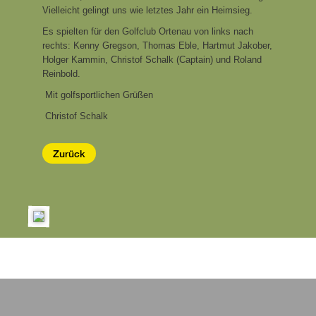
Vielleicht gelingt uns wie letztes Jahr ein Heimsieg.
Es spielten für den Golfclub Ortenau von links nach
rechts: Kenny Gregson, Thomas Eble, Hartmut Jakober,
Holger Kammin, Christof Schalk (Captain) und Roland
Reinbold.
Mit golfsportlichen Grüßen
Christof Schalk
Zurück