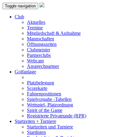
Toggle navigation
Club
Aktuelles
Termine
Mitgliedschaft & Aufnahme
Mannschaften
Öffnungszeiten
Clubmeister
Partnerclubs
Webcam
Ansprechpartner
Golfanlage
Platzbelegung
Scorekarte
Fahnenpositionen
Spielvorgabe -Tabellen
Wettspiel- Platzordnung
Spirit of the Game
Registrierte Privatrunde (RPR)
Startzeiten + Turniere
Startzeiten und Turniere
Startlisten