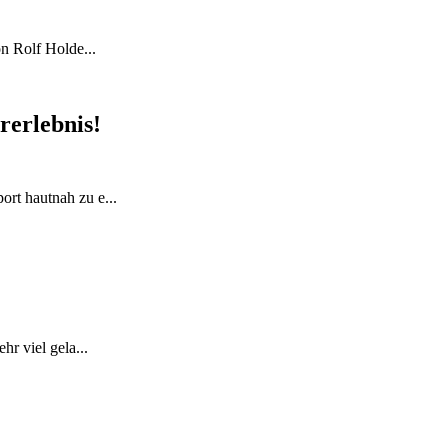
n Rolf Holde...
rerlebnis!
rt hautnah zu e...
r viel gela...